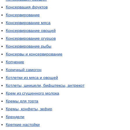
Консервация фруктов
Консервирование
Консервирование мяса
Консервирование овощей
Консервирование огурцов
Консервирование рыбы
Консервы и консервирование
Копчение
Коричный самогон
Котлетки из мяса и овощей
Котлеты, шницели, бифштексы, антрекот
Крем из сгущенного молока
Кремы для торта
Кремы, конфеты, зефир
Крендели
Крепкие настойки