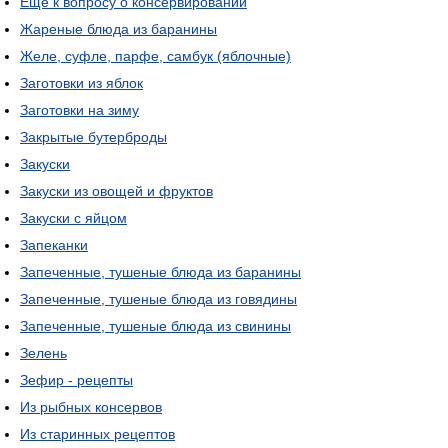
Еще к вопросу о консервировании
Жареные блюда из баранины
Желе, суфле, парфе, самбук (яблочные)
Заготовки из яблок
Заготовки на зиму
Закрытые бутерброды
Закуски
Закуски из овощей и фруктов
Закуски с яйцом
Запеканки
Запеченные, тушеные блюда из баранины
Запеченные, тушеные блюда из говядины
Запеченные, тушеные блюда из свинины
Зелень
Зефир - рецепты
Из рыбных консервов
Из старинных рецептов