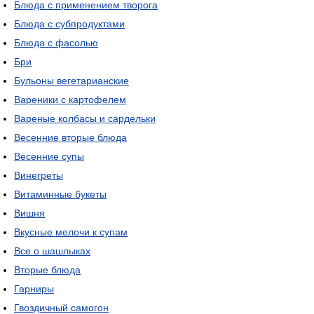
Блюда с применением творога
Блюда с субпродуктами
Блюда с фасолью
Бри
Бульоны вегетарианские
Вареники с картофелем
Вареные колбасы и сардельки
Весенние вторые блюда
Весенние супы
Винегреты
Витаминные букеты
Вишня
Вкусные мелочи к супам
Все о шашлыках
Вторые блюда
Гарниры
Гвоздичный самогон