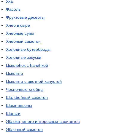
Уха
Фасоль
Фруктовые десерты
Хлеб в сыре
Хлебные супы
Хлебный самогон
Холодные бутерброды
Холодные закуски
Цыплеhок с hачиhкой
Цыплята
Цыплята с цветной капустой
Чесночные хлебцы
Шалфейный самогон
Шампиньоны
Шаньги
Яблоки, много интересных вариантов
Яблочный самогон