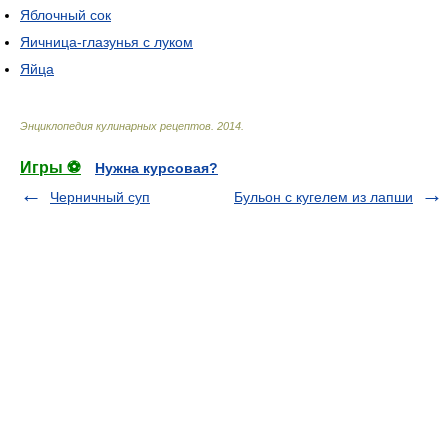
Яблочный сок
Яичница-глазунья с луком
Яйца
Энциклопедия кулинарных рецептов
.
2014
.
Игры ⚽
Нужна курсовая?
Черничный суп
Бульон с кугелем из лапши