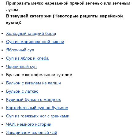
Приправить мелко нарезанной пряной зеленью или зеленым
луком.
В текущей категории (Некоторые рецепты еврейской
кухни):
Холодный сладкий борщ
Суп из маринованной вишни
Яблочный суп
Суп из яблок и хлеба
Черничный суп
Бульон с картофельным кугелем
Бульон с кугелем из лапши
Бульон с латкес
Куриный бульон с мандлех
Картофельный суп на бульоне
Суп из говяжьих ног с гренками
ЧАЙ, немного истории
Завариваем зеленый чай