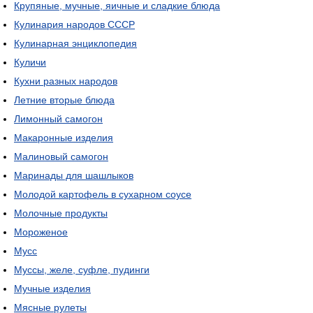
Крупяные, мучные, яичные и сладкие блюда
Кулинария народов СССР
Кулинарная энциклопедия
Куличи
Кухни разных народов
Летние вторые блюда
Лимонный самогон
Макаронные изделия
Малиновый самогон
Маринады для шашлыков
Молодой картофель в сухарном соусе
Молочные продукты
Мороженое
Мусс
Муссы, желе, суфле, пудинги
Мучные изделия
Мясные рулеты