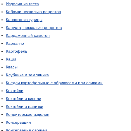
Изделия из теста
Кабачки несколько рецептов
Канчжон из курицы
Капуста, несколько рецептов
Кардамонный самогон
Карпаччо
Картофель
Каши
Квасы
Клубника и земляника
Кнедли картофельные с абрикосами или сливами
Коктейли
Коктейли и кисели
Коктейли и напитки
Кондитерские изделия
Консервация
Консервация овощей