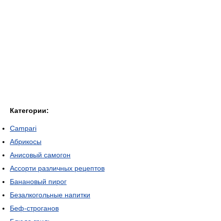
Категории:
Campari
Абрикосы
Анисовый самогон
Ассорти различных рецептов
Банановый пирог
Безалкогольные напитки
Беф-строганов